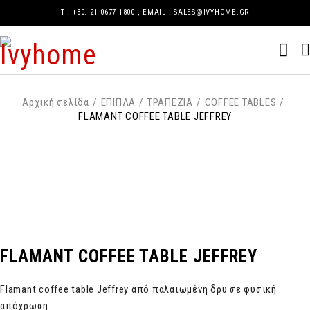
Τ : +30. 21 0677 1800 , EMAIL : SALES@IVYHOME.GR
Αρχική σελίδα
/
ΕΠΙΠΛΑ
/
ΤΡΑΠΕΖΙΑ
/
COFFEE TABLES
/
FLAMANT COFFEE TABLE JEFFREY
FLAMANT COFFEE TABLE JEFFREY
Flamant coffee table Jeffrey από παλαιωμένη δρυ σε φυσική
απόχρωση.