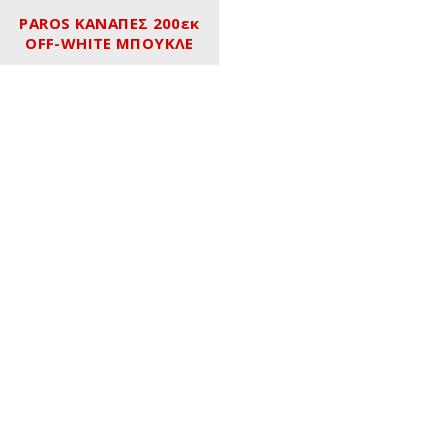
PAROS ΚΑΝΑΠΕΣ 200εκ
OFF-WHITE ΜΠΟΥΚΛΕ
Τηλ. Επικοινωνίας: +30. 21 0677 1800
Κινητό: +30 6973 660564
Email: sales@ivyhome.gr
Showroom: Καπετάν Χρονά 53A, Αθήνα 115 25