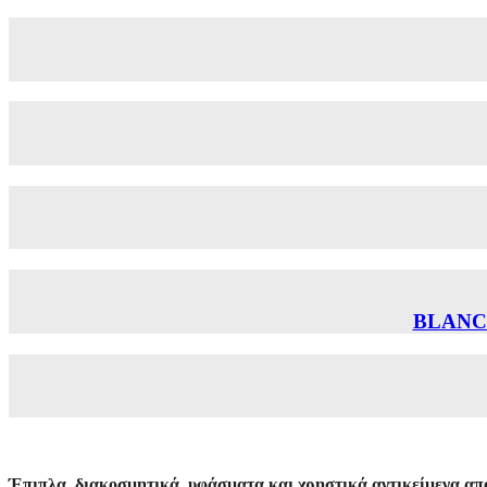
BLANC
Έπιπλα, διακοσμητικά, υφάσματα και χρηστικά αντικείμενα από