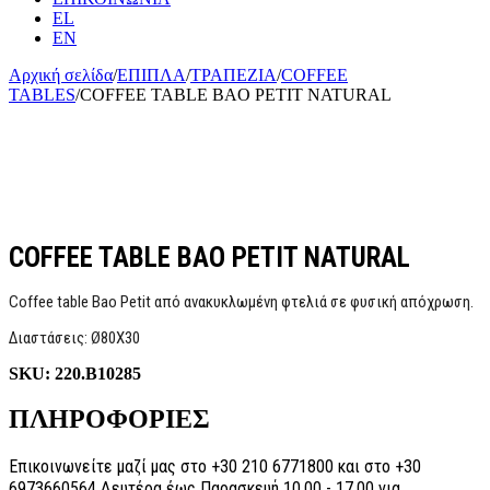
EL
EN
Αρχική σελίδα
/
ΕΠΙΠΛΑ
/
ΤΡΑΠΕΖΙΑ
/
COFFEE
TABLES
/
COFFEE TABLE BAO PETIT NATURAL
COFFEE TABLE BAO PETIT NATURAL
Coffee table Bao Petit από ανακυκλωμένη φτελιά σε φυσική απόχρωση.
Διαστάσεις: Ø80Χ30
SKU:
220.B10285
ΠΛΗΡΟΦΟΡΙΕΣ
Επικοινωνείτε μαζί μας στο +30 210 6771800 και στο +30
6973660564 Δευτέρα έως Παρασκευή 10.00 - 17.00 για