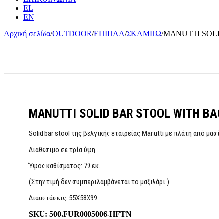
EL
EN
Αρχική σελίδα
/
OUTDOOR
/
ΕΠΙΠΛΑ
/
ΣΚΑΜΠΩ
/
MANUTTI SOL
MANUTTI SOLID BAR STOOL WITH BA
Solid bar stool της βελγικής εταιρείας Manutti με πλάτη από μασ
Διαθέσιμο σε τρία ύψη.
Ύψος καθίσματος: 79 εκ.
(Στην τιμή δεν συμπεριλαμβάνεται το μαξιλάρι.)
Διααστάσεις: 55X58X99
SKU:
500.FUR0005006-HFTN