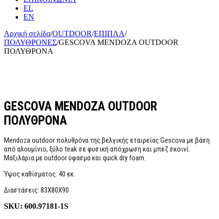
EL
EN
Αρχική σελίδα
/
OUTDOOR
/
ΕΠΙΠΛΑ
/
ΠΟΛΥΘΡΟΝΕΣ
/
GESCOVA MENDOZA OUTDOOR
ΠΟΛΥΘΡΟΝΑ
GESCOVA MENDOZA OUTDOOR
ΠΟΛΥΘΡΟΝΑ
Mendoza outdoor πολυθρόνα της βελγικής εταιρείας Gescova με βάση
από αλουμίνιο, ξύλο teak σε φυσική απόχρωση και μπεζ σκοινί.
Μαξιλάρια με outdoor ύφασμα και quick dry foam.
Ύψος καθίσματος: 40 εκ.
Διαστάσεις: 83Χ80Χ90
SKU:
600.97181-1S