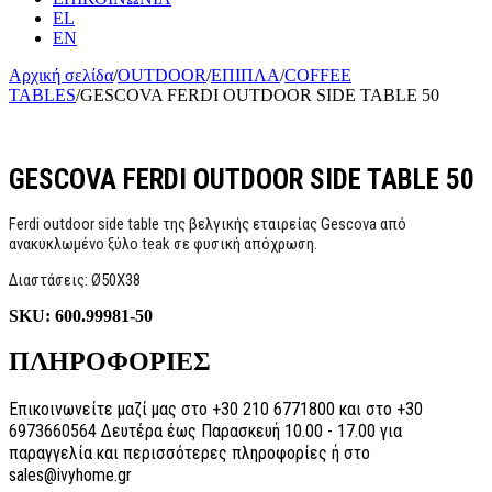
EL
EN
Αρχική σελίδα
/
OUTDOOR
/
ΕΠΙΠΛΑ
/
COFFEE
TABLES
/
GESCOVA FERDI OUTDOOR SIDE TABLE 50
GESCOVA FERDI OUTDOOR SIDE TABLE 50
Ferdi outdoor side table της βελγικής εταιρείας Gescova από
ανακυκλωμένο ξύλο teak σε φυσική απόχρωση.
Διαστάσεις: Ø50X38
SKU:
600.99981-50
ΠΛΗΡΟΦΟΡΙΕΣ
Επικοινωνείτε μαζί μας στο +30 210 6771800 και στο +30
6973660564 Δευτέρα έως Παρασκευή 10.00 - 17.00 για
παραγγελία και περισσότερες πληροφορίες ή στο
sales@ivyhome.gr