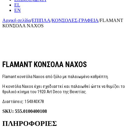
EL
EN
Αρχική σελίδα
/
ΕΠΙΠΛΑ
/
ΚΟΝΣΟΛΕΣ-ΓΡΑΦΕΙΑ
/
FLAMANT
ΚΟΝΣΟΛΑ NAXOS
FLAMANT ΚΟΝΣΟΛΑ NAXOS
Flamant κονσόλα Naxos από ξύλο με παλαιωμένο καθρέπτη.
Η κονσόλα Naxos έχει σχεδιαστεί και παλαιωθεί ώστε να θυμίζει το
θρυλικό κίνημα του 1920 Art Deco της Βενετίας.
Διαστάσεις: 154Χ40Χ78
SKU:
555.0100400108
ΠΛΗΡΟΦΟΡΙΕΣ