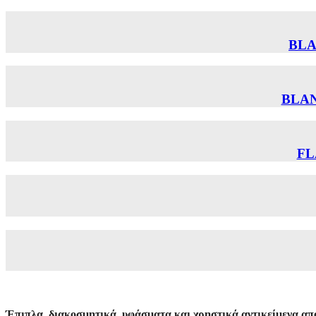
BLA
BLAN
FL
Έπιπλα, διακοσμητικά, υφάσματα και χρηστικά αντικείμενα από