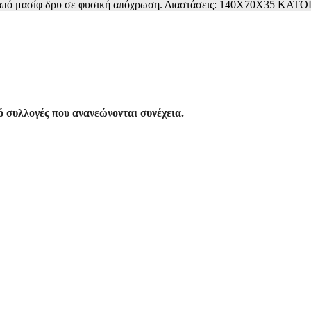
a από μασίφ δρυ σε φυσική απόχρωση. Διαστάσεις: 140X70X35 
 συλλογές που ανανεώνονται συνέχεια.