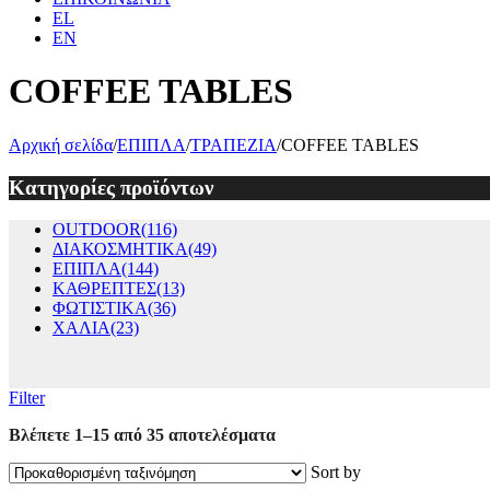
EL
EN
COFFEE TABLES
Αρχική σελίδα
/
ΕΠΙΠΛΑ
/
ΤΡΑΠΕΖΙΑ
/
COFFEE TABLES
Κατηγορίες προϊόντων
OUTDOOR
(116)
ΔΙΑΚΟΣΜΗΤΙΚΑ
(49)
ΕΠΙΠΛΑ
(144)
ΚΑΘΡΕΠΤΕΣ
(13)
ΦΩΤΙΣΤΙΚΑ
(36)
ΧΑΛΙΑ
(23)
Filter
Βλέπετε 1–15 από 35 αποτελέσματα
Sort by