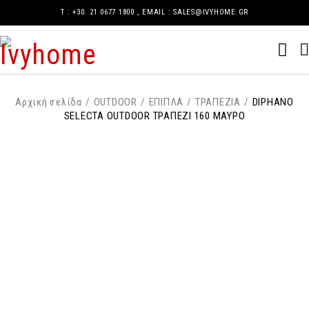
Τ : +30. 21 0677 1800 , EMAIL : SALES@IVYHOME.GR
Αρχική σελίδα
/
OUTDOOR
/
ΕΠΙΠΛΑ
/
ΤΡΑΠΕΖΙΑ
/
DIPHANO
SELECTA OUTDOOR ΤΡΑΠΕΖΙ 160 ΜΑΥΡΟ