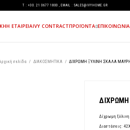
Τ : +30. 21 0677 1800 , EMAIL : SALES@IVYHOME.GR
ΙΚΗ
Η ΕΤΑΙΡΕΙΑ
IVY CONTRACT
ΠΡΟΪΟΝΤΑ
ΕΠΙΚΟΙΝΩΝΙ
Αρχική σελίδα
/
ΔΙΑΚΟΣΜΗΤΙΚΑ
/
ΔΙΧΡΩΜΗ ΞΥΛΙΝΗ ΣΚΑΛΑ ΜΑΥΡ
ΔΙΧΡΩΜΗ
Δίχρωμη ξύλινη
Διαστάσεις: 42