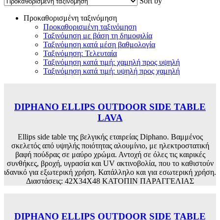
Sort by
Προκαθορισμένη ταξινόμηση
Προκαθορισμένη ταξινόμηση
Ταξινόμηση με βάση τη δημοφιλία
Ταξινόμηση κατά μέση βαθμολογία
Ταξινόμηση: Τελευταία
Ταξινόμηση κατά τιμή: χαμηλή προς υψηλή
Ταξινόμηση κατά τιμή: υψηλή προς χαμηλή
DIPHANO ELLIPS OUTDOOR SIDE TABLE
LAVA
Ellips side table της βελγικής εταιρείας Diphano. Βαμμένος
σκελετός από υψηλής ποιότητας αλουμίνιο, με ηλεκτροστατική
βαφή πούδρας σε μαύρο χρώμα. Αντοχή σε όλες τις καιρικές
συνθήκες, βροχή, υγρασία και UV ακτινοβολία, που το καθιστούν
ιδανικό για εξωτερική χρήση. Κατάλληλο και για εσωτερική χρήση.
Διαστάσεις: 42X34X48 ΚΑΤΟΠΙΝ ΠΑΡΑΓΓΕΛΙΑΣ
DIPHANO ELLIPS OUTDOOR SIDE TABLE